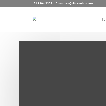
51 3204-3204
contato@clinicaelisio.com
TE