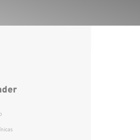
nder
o
ínicas