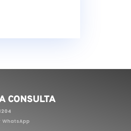
as
Serviços
icas
Complementares
A CONSULTA
3204
r WhatsApp