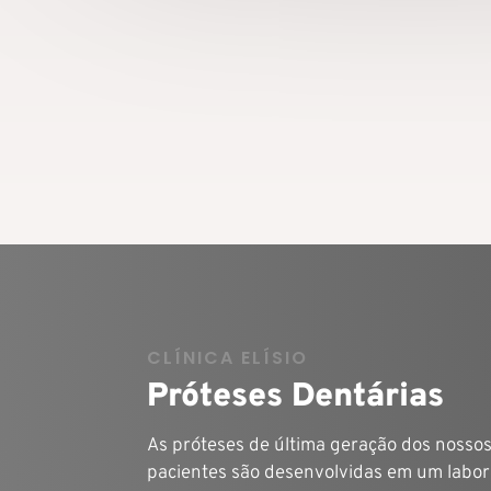
único lugar, garantindo q
paciente seja sempre ate
com agilidade, conforto e
segurança.
CLÍNICA ELÍSIO
Próteses Dentárias
As próteses de última geração dos nosso
pacientes são desenvolvidas em um labor