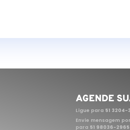
Estética
Reabilitação Oral
Cirurgi
Odontológ
AGENDE SU
Ligue para
51 3204-
Envie mensagem po
para
51 98036-2965