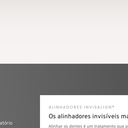
ue o
pacientes o melhor atendimento
ndido
e resultado odontológico.
ALINHADORES INVISALIGN®
Os alinhadores invisíveis 
s
atório
Alinhar os dentes é um tratamento que pr