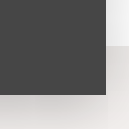
Centro Cirúrgico
Estrutura completa e moderna
pronta para receber as mais
avançadas técnicas e
procedimentos cirúrgicos nas
dependências da clínica.