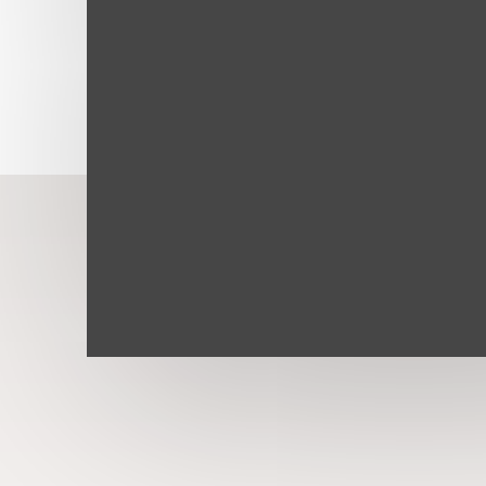
Agilidade nos
Tratamentos
Aqui você encontra seu
tratamento completo, ond
nossa estrutura permite 
tudo seja realizado em u