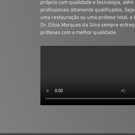
próprio com qualidade e tecnologia, além
profissionais altamente qualificados. Seja
uma restauração ou uma prótese total, a C
Dr. Elísio Marques da Silva sempre entre
próteses com a melhor qualidade.