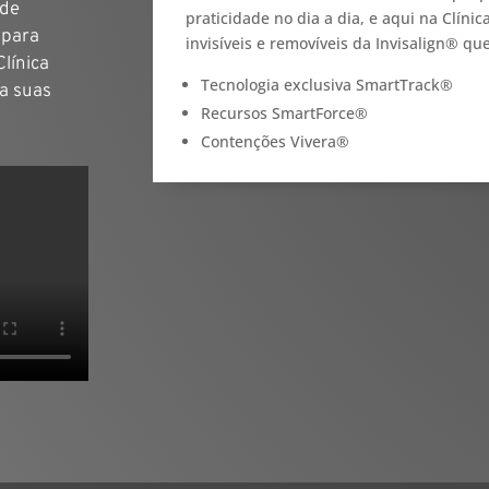
 de
praticidade no dia a dia, e aqui na Clínic
 para
invisíveis e removíveis da Invisalign® qu
línica
Tecnologia exclusiva SmartTrack®
ga suas
Recursos SmartForce®
Contenções Vivera®